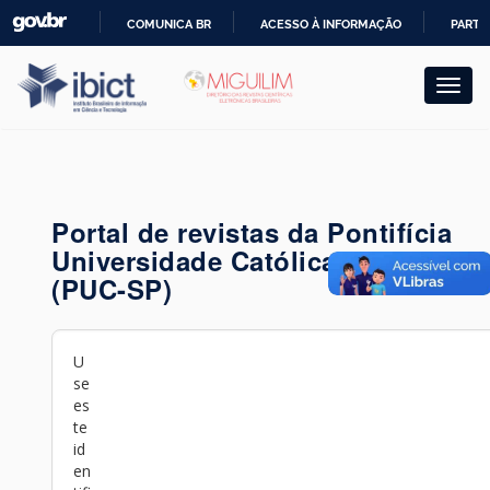
Skip
COMUNICA BR
ACESSO À INFORMAÇÃO
PARTI
navigation
IR
PARA
O
CONTEÚDO
Portal de revistas da Pontifícia
Universidade Católica de São Pau
(PUC-SP)
U
se
es
te
id
en