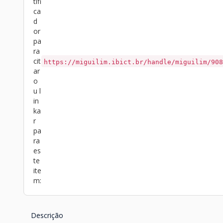
tifi
ca
d
or
pa
ra
cit
https://miguilim.ibict.br/handle/miguilim/908
ar
o
u l
in
ka
r
pa
ra
es
te
ite
m:
Descrição