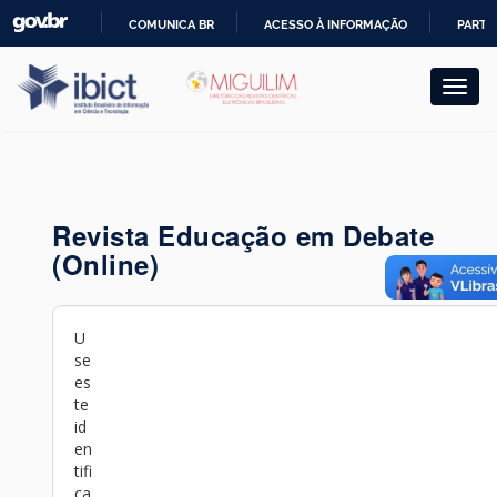
Skip
COMUNICA BR
ACESSO À INFORMAÇÃO
PARTI
navigation
IR
PARA
O
CONTEÚDO
Revista Educação em Debate
(Online)
U
se
es
te
id
en
tifi
ca