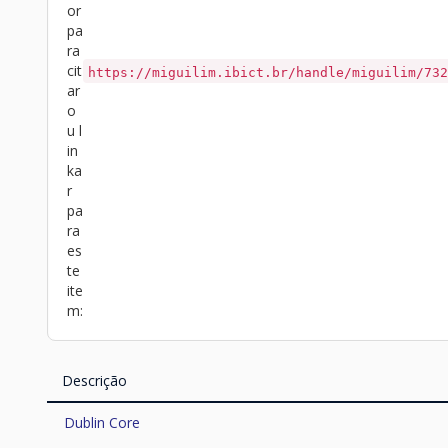
or
pa
ra
cit
https://miguilim.ibict.br/handle/miguilim/732
ar
o
u l
in
ka
r
pa
ra
es
te
ite
m:
Descrição
Dublin Core