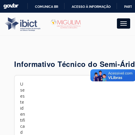
Skip
COMUNICA BR
ACESSO À INFORMAÇÃO
PARTI
navigation
IR
PARA
O
CONTEÚDO
Informativo Técnico do Semi-Ári
U
se
es
te
id
en
tifi
ca
d