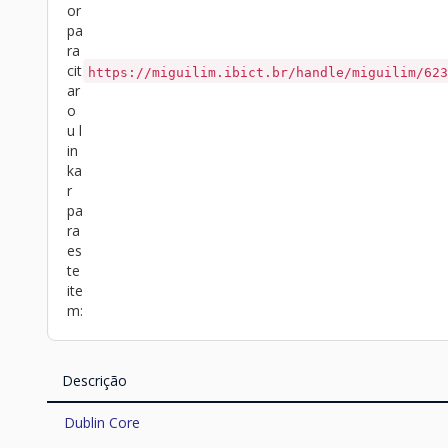
or
pa
ra
cit
https://miguilim.ibict.br/handle/miguilim/623
ar
o
u l
in
ka
r
pa
ra
es
te
ite
m:
Descrição
Dublin Core