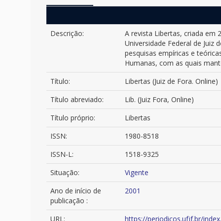
Descrição:
A revista Libertas, criada e
Universidade Federal de Juiz d
pesquisas empíricas e teóricas
Humanas, com as quais manté
Título:
Libertas (Juiz de Fora. Online)
Título abreviado:
Lib. (Juiz Fora, Online)
Título próprio:
Libertas
ISSN:
1980-8518
ISSN-L:
1518-9325
Situação:
Vigente
Ano de início de
2001
publicação :
URL:
https://periodicos.ufjf.br/inde