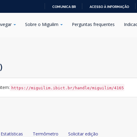
COMUNICA BR
ACESSO À INFORMAÇÃO
IR
PARA
vegar
Sobre o Miguilim
Perguntas frequentes
Indica
O
CONTEÚDO
)
 item:
https://miguilim.ibict.br/handle/miguilim/4165
Estatísticas
Termômetro
Solicitar edição