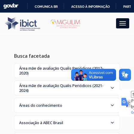
Skip
COMUNICA BR
ACESSO À INFORMAÇÃO
PARTI
navigation
IR
PARA
O
CONTEÚDO
Busca facetada
Área mãe de avaliação Qualis Periódicos (2017-
2020)
Área mãe de avaliação Qualis Periódicos (2021-
2024)
P
Áreas do conhecimento
b
Associação à ABEC Brasil