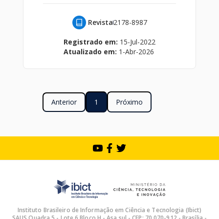
Revista
2178-8987
Registrado em:
15-Jul-2022
Atualizado em:
1-Abr-2026
Anterior
1
Próximo
Instituto Brasileiro de Informação em Ciência e Tecnologia (Ibict)
SAUS Quadra 5 - Lote 6 Bloco H - Asa sul - CEP: 70.070-912 - Brasília -