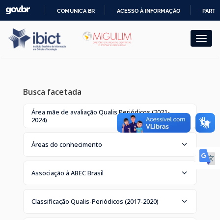
Skip
COMUNICA BR
ACESSO À INFORMAÇÃO
PARTI
navigation
IR
PARA
O
CONTEÚDO
Busca facetada
Área mãe de avaliação Qualis Periódicos (2021-
2024)
Áreas do conhecimento
Associação à ABEC Brasil
Classificação Qualis-Periódicos (2017-2020)