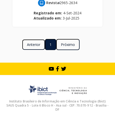
Revista
2965-2634
Registrado em:
4-Set-2024
Atualizado em:
3-Jul-2025
Anterior
1
Próximo
Instituto Brasileiro de Informação em Ciência e Tecnologia (Ibict)
SAUS Quadra 5 - Lote 6 Bloco H - Asa sul - CEP: 70.070-912 - Brasília -
DF