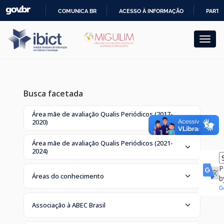
Skip
COMUNICA BR
ACESSO À INFORMAÇÃO
PARTI
navigation
IR
PARA
O
CONTEÚDO
Busca facetada
Área mãe de avaliação Qualis Periódicos (2017-
2020)
Área mãe de avaliação Qualis Periódicos (2021-
2024)
P
Áreas do conhecimento
b
Associação à ABEC Brasil