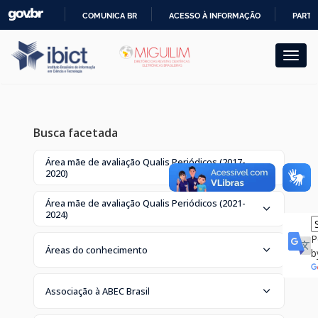
Skip
COMUNICA BR
ACESSO À INFORMAÇÃO
PARTI
navigation
IR
PARA
O
CONTEÚDO
Busca facetada
Área mãe de avaliação Qualis Periódicos (2017-
2020)
Área mãe de avaliação Qualis Periódicos (2021-
2024)
P
Áreas do conhecimento
b
Associação à ABEC Brasil