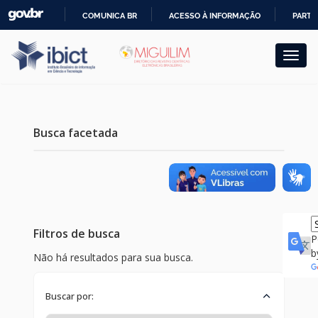
Skip
COMUNICA BR
ACESSO À INFORMAÇÃO
PARTI
navigation
IR
PARA
O
CONTEÚDO
Busca facetada
Filtros de busca
P
b
Não há resultados para sua busca.
Buscar por: