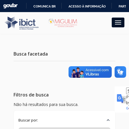
Skip
COMUNICA BR
ACESSO À INFORMAÇÃO
PARTI
navigation
IR
PARA
O
CONTEÚDO
Busca facetada
Filtros de busca
P
b
Não há resultados para sua busca.
Buscar por: