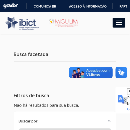
Skip
COMUNICA BR
ACESSO À INFORMAÇÃO
PARTI
navigation
IR
PARA
O
CONTEÚDO
Busca facetada
Filtros de busca
P
b
Não há resultados para sua busca.
Buscar por: