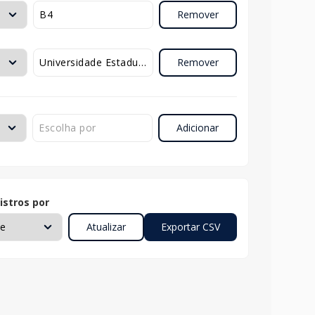
Remover
Remover
Adicionar
istros por