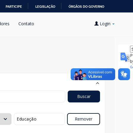
PARTICIPE
LEGISLAÇÃO
ÓRGÃOS DO GOVERNO
dores
Contato
Login
P
b
Buscar
Remover