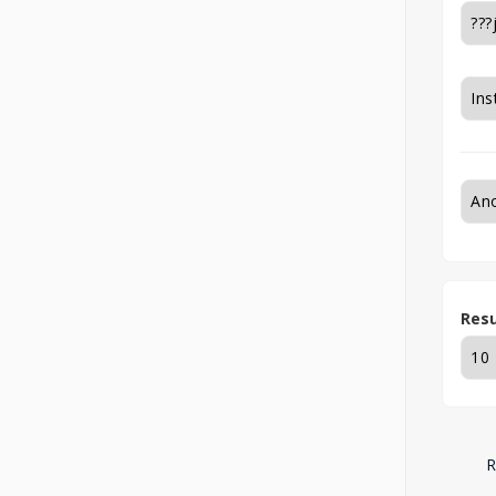
Resu
R