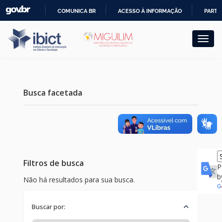
Skip
COMUNICA BR
ACESSO À INFORMAÇÃO
PARTI
navigation
IR
PARA
O
CONTEÚDO
Busca facetada
Filtros de busca
P
b
Não há resultados para sua busca.
Buscar por: