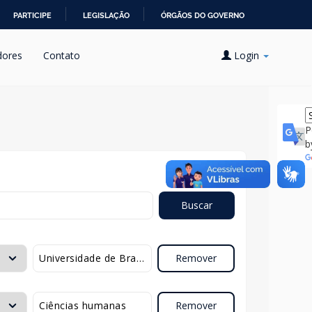
PARTICIPE
LEGISLAÇÃO
ÓRGÃOS DO GOVERNO
dores
Contato
Login
P
b
Buscar
Remover
Remover