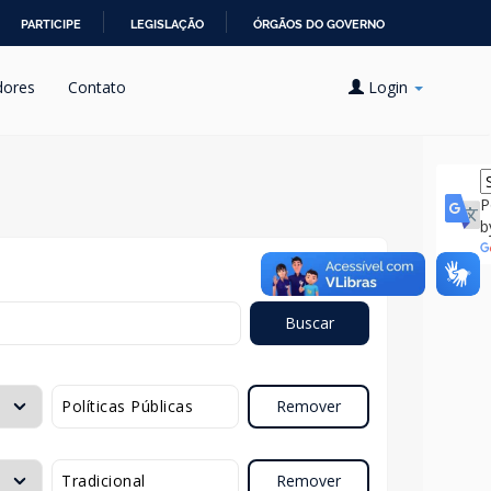
PARTICIPE
LEGISLAÇÃO
ÓRGÃOS DO GOVERNO
dores
Contato
Login
P
b
Buscar
Remover
Remover