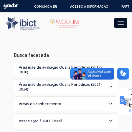
Skip
COMUNICA BR
ACESSO À INFORMAÇÃO
PARTI
navigation
IR
PARA
O
CONTEÚDO
Busca facetada
Área mãe de avaliação Qualis Periódicos (2017-
2020)
Área mãe de avaliação Qualis Periódicos (2021-
2024)
P
Áreas do conhecimento
b
Associação à ABEC Brasil