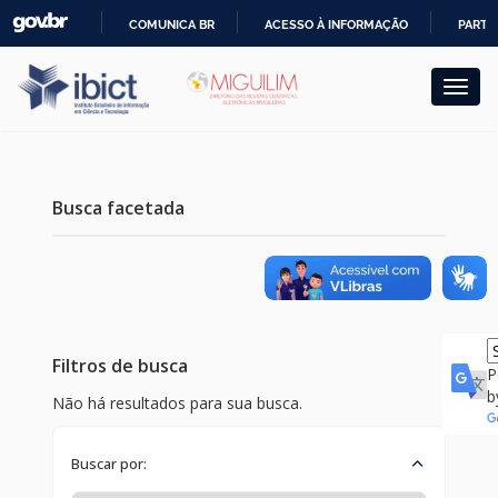
Skip
COMUNICA BR
ACESSO À INFORMAÇÃO
PARTI
navigation
IR
PARA
O
CONTEÚDO
Busca facetada
Filtros de busca
P
b
Não há resultados para sua busca.
Buscar por: