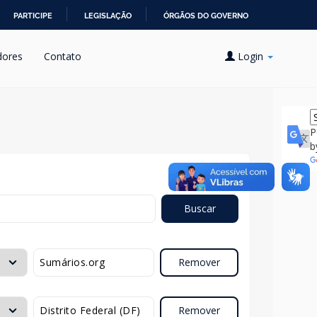
PARTICIPE
LEGISLAÇÃO
ÓRGÃOS DO GOVERNO
dores
Contato
Login
P
b
Buscar
Remover
Remover