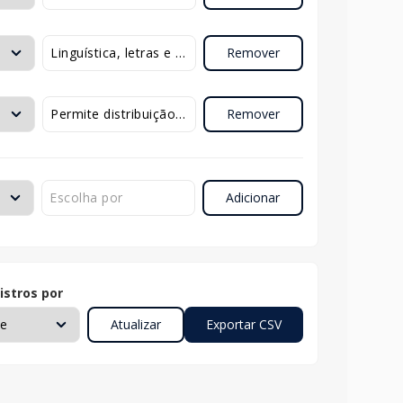
Remover
Remover
Adicionar
istros por