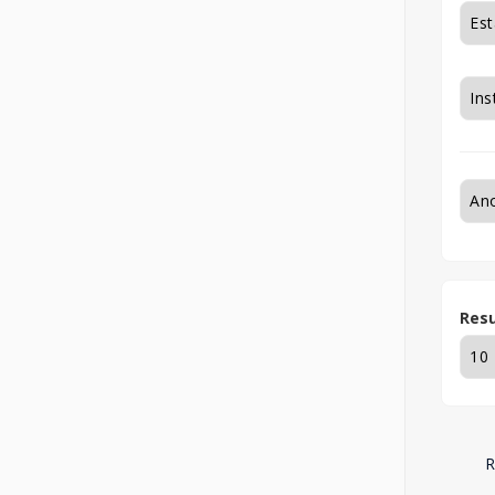
Resu
R