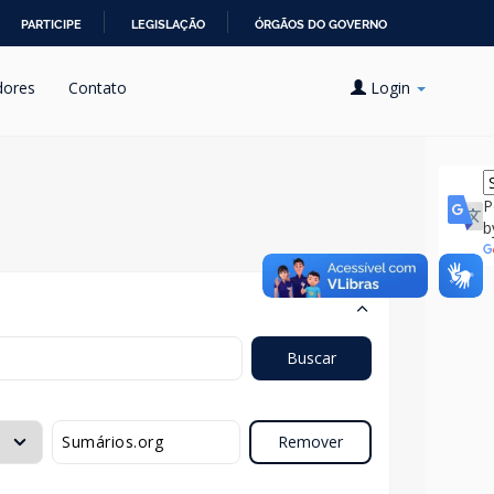
PARTICIPE
LEGISLAÇÃO
ÓRGÃOS DO GOVERNO
dores
Contato
Login
P
b
Buscar
Remover