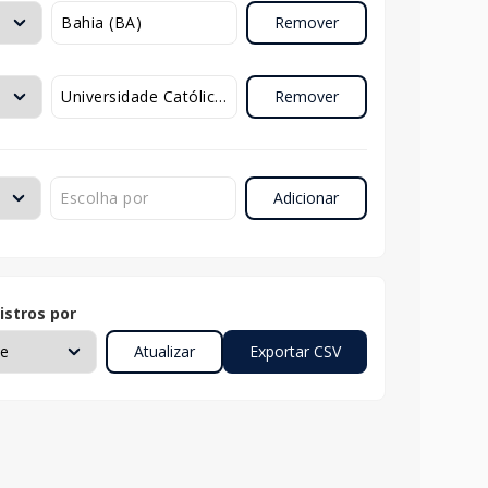
Remover
Remover
Adicionar
istros por