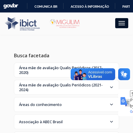
Skip
COMUNICA BR
ACESSO À INFORMAÇÃO
PARTI
navigation
IR
PARA
O
CONTEÚDO
Busca facetada
Área mãe de avaliação Qualis Periódicos (2017-
2020)
Área mãe de avaliação Qualis Periódicos (2021-
2024)
P
Áreas do conhecimento
b
Associação à ABEC Brasil