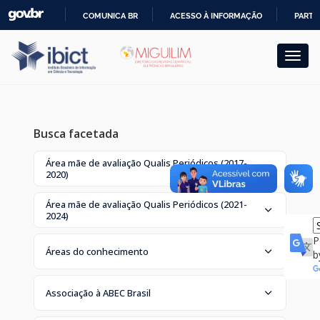
Skip
COMUNICA BR
ACESSO À INFORMAÇÃO
PARTI
navigation
IR
PARA
O
CONTEÚDO
Busca facetada
Área mãe de avaliação Qualis Periódicos (2017-
2020)
Área mãe de avaliação Qualis Periódicos (2021-
2024)
P
Áreas do conhecimento
b
Associação à ABEC Brasil