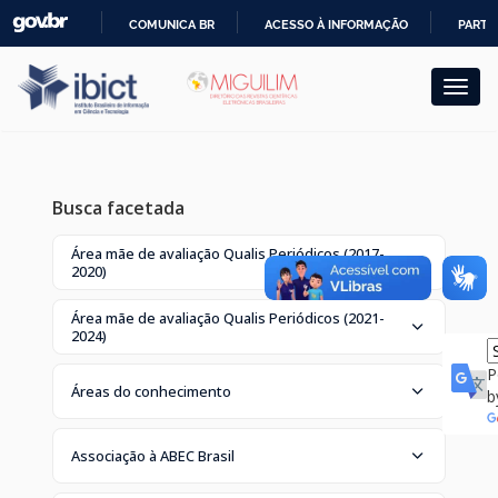
Skip
COMUNICA BR
ACESSO À INFORMAÇÃO
PARTI
navigation
IR
PARA
O
CONTEÚDO
Busca facetada
Área mãe de avaliação Qualis Periódicos (2017-
2020)
Área mãe de avaliação Qualis Periódicos (2021-
2024)
P
Áreas do conhecimento
b
Associação à ABEC Brasil