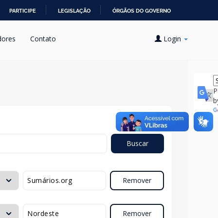
PARTICIPE
LEGISLAÇÃO
ÓRGÃOS DO GOVERNO
dores
Contato
Login
P
b
Buscar
Remover
Remover