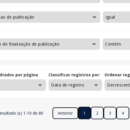
ltados por página
Classificar registros por:
Ordenar reg
esultado (s) 1-10 de 80
Anterior
1
2
3
4