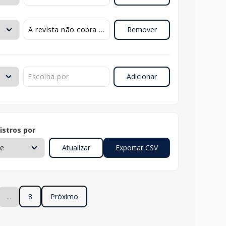
Remover
Adicionar
istros por
...
8
Próximo