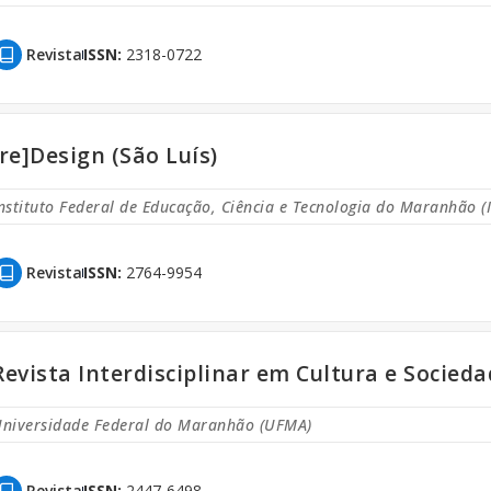
Revista
ISSN:
2318-0722
[re]Design (São Luís)
nstituto Federal de Educação, Ciência e Tecnologia do Maranhão (
Revista
ISSN:
2764-9954
Revista Interdisciplinar em Cultura e Socieda
niversidade Federal do Maranhão (UFMA)
Revista
ISSN:
2447-6498