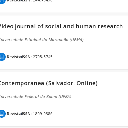
Video journal of social and human research
niversidade Estadual do Maranhão (UEMA)
Revista
ISSN:
2795-5745
Contemporanea (Salvador. Online)
niversidade Federal da Bahia (UFBA)
Revista
ISSN:
1809-9386