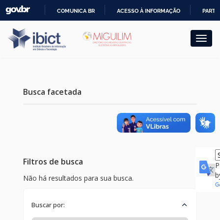
Skip
COMUNICA BR
ACESSO À INFORMAÇÃO
PARTI
navigation
IR
PARA
O
CONTEÚDO
Busca facetada
Filtros de busca
P
b
Não há resultados para sua busca.
Buscar por: