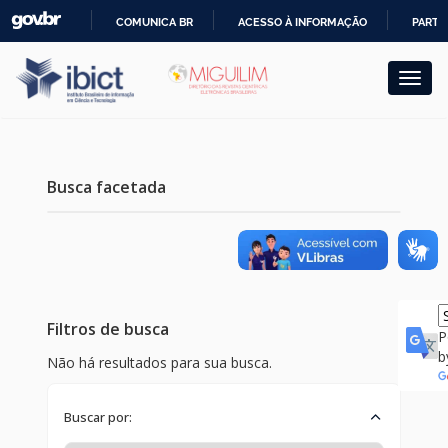
Skip
COMUNICA BR
ACESSO À INFORMAÇÃO
PARTI
navigation
IR
PARA
O
CONTEÚDO
Busca facetada
Filtros de busca
P
b
Não há resultados para sua busca.
Buscar por: