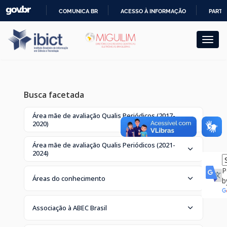
Skip
COMUNICA BR
ACESSO À INFORMAÇÃO
PARTI
navigation
IR
PARA
O
CONTEÚDO
Busca facetada
Área mãe de avaliação Qualis Periódicos (2017-
2020)
Área mãe de avaliação Qualis Periódicos (2021-
2024)
P
Áreas do conhecimento
b
Associação à ABEC Brasil