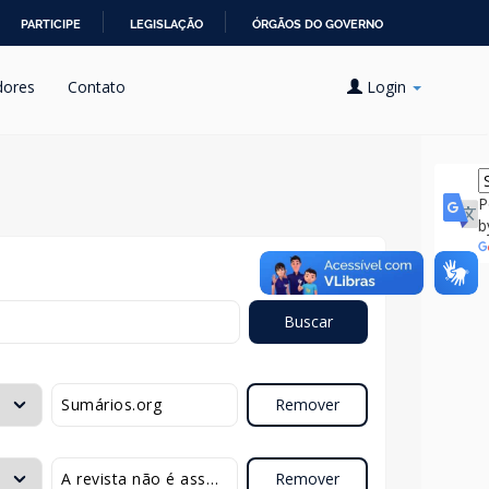
PARTICIPE
LEGISLAÇÃO
ÓRGÃOS DO GOVERNO
dores
Contato
Login
P
b
Buscar
Remover
Remover