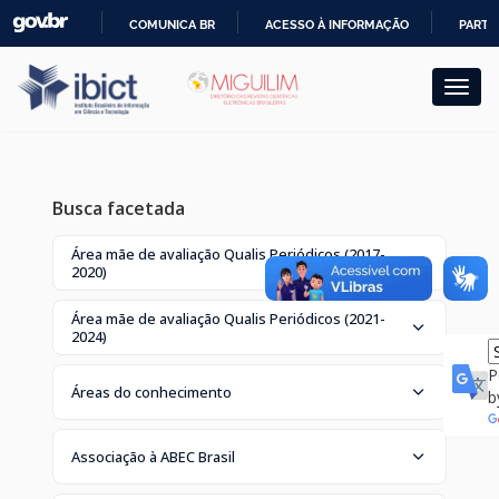
Skip
COMUNICA BR
ACESSO À INFORMAÇÃO
PARTI
navigation
IR
PARA
O
CONTEÚDO
Busca facetada
Área mãe de avaliação Qualis Periódicos (2017-
2020)
Área mãe de avaliação Qualis Periódicos (2021-
2024)
P
Áreas do conhecimento
b
Associação à ABEC Brasil