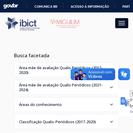
Skip
COMUNICA BR
ACESSO À INFORMAÇÃO
PARTI
navigation
IR
PARA
O
CONTEÚDO
Busca facetada
Área mãe de avaliação Qualis Periódicos (2017-
2020)
Área mãe de avaliação Qualis Periódicos (2021-
2024)
P
Áreas do conhecimento
b
Classificação Qualis-Periódicos (2017-2020)