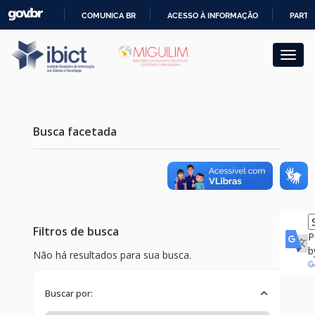
Skip
COMUNICA BR
ACESSO À INFORMAÇÃO
PARTI
navigation
IR
PARA
O
CONTEÚDO
Busca facetada
Filtros de busca
P
b
Não há resultados para sua busca.
Buscar por: