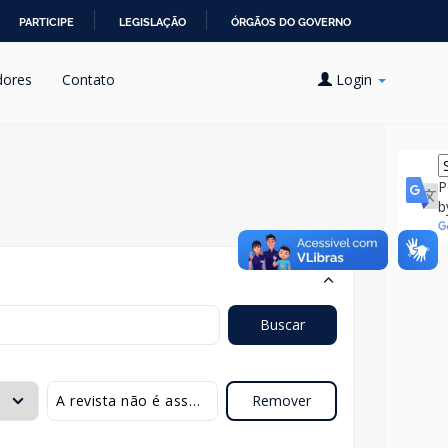
PARTICIPE
LEGISLAÇÃO
ÓRGÃOS DO GOVERNO
dores
Contato
Login
P
b
Buscar
Remover