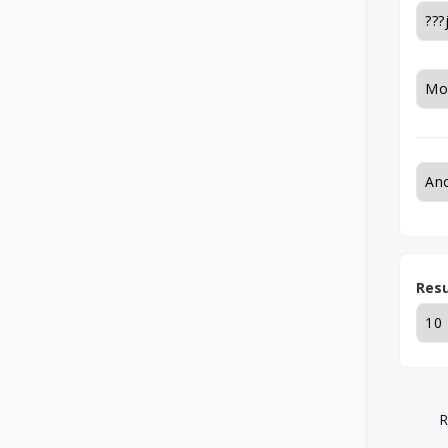
Resu
R