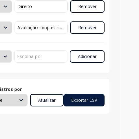
Remover
Remover
Adicionar
istros por