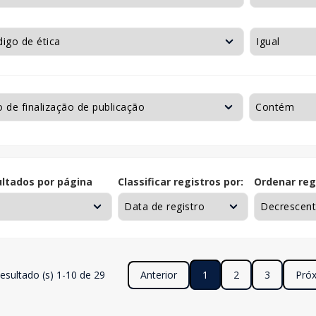
ltados por página
Classificar registros por:
Ordenar reg
esultado (s) 1-10 de 29
Anterior
1
2
3
Pró