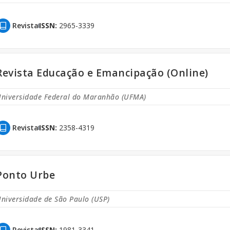
Revista
ISSN:
2965-3339
Revista Educação e Emancipação (Online)
niversidade Federal do Maranhão (UFMA)
Revista
ISSN:
2358-4319
Ponto Urbe
niversidade de São Paulo (USP)
Revista
ISSN:
1981-3341