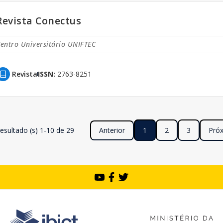
Revista Conectus
entro Universitário UNIFTEC
Revista
ISSN:
2763-8251
esultado (s) 1-10 de 29
Anterior
1
2
3
Pró