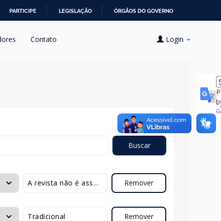
PARTICIPE
LEGISLAÇÃO
ÓRGÃOS DO GOVERNO
dores
Contato
Login
P
b
Buscar
Remover
Remover