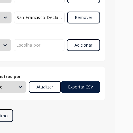
Remover
Adicionar
istros por
ximo