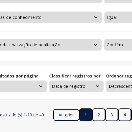
ltados por página
Classificar registros por:
Ordenar reg
esultado (s) 1-10 de 40
Anterior
1
2
3
4