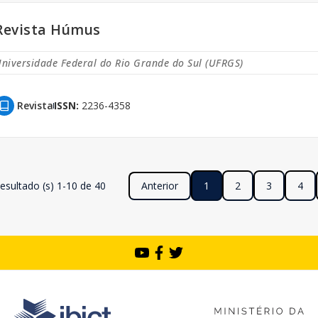
Revista Húmus
niversidade Federal do Rio Grande do Sul (UFRGS)
Revista
ISSN:
2236-4358
esultado (s) 1-10 de 40
Anterior
1
2
3
4