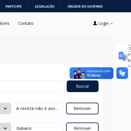
PARTICIPE
LEGISLAÇÃO
ÓRGÃOS DO GOVERNO
dores
Contato
Login
P
b
Buscar
Remover
Remover