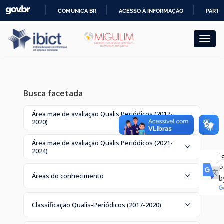
Skip
COMUNICA BR
ACESSO À INFORMAÇÃO
PARTI
navigation
IR
PARA
O
CONTEÚDO
Busca facetada
Área mãe de avaliação Qualis Periódicos (2017-
2020)
Área mãe de avaliação Qualis Periódicos (2021-
2024)
P
Áreas do conhecimento
b
Classificação Qualis-Periódicos (2017-2020)