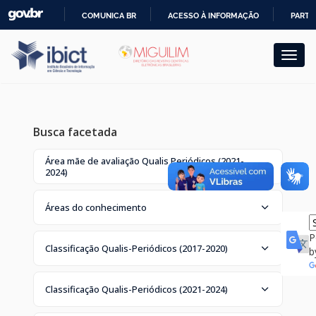
Skip
COMUNICA BR
ACESSO À INFORMAÇÃO
PARTI
navigation
IR
PARA
O
CONTEÚDO
Busca facetada
Área mãe de avaliação Qualis Periódicos (2021-
2024)
Áreas do conhecimento
P
Classificação Qualis-Periódicos (2017-2020)
b
Classificação Qualis-Periódicos (2021-2024)