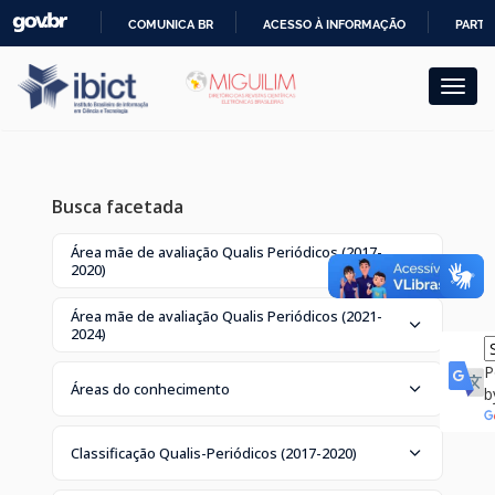
Skip
COMUNICA BR
ACESSO À INFORMAÇÃO
PARTI
navigation
IR
PARA
O
CONTEÚDO
Busca facetada
Área mãe de avaliação Qualis Periódicos (2017-
2020)
Área mãe de avaliação Qualis Periódicos (2021-
2024)
P
Áreas do conhecimento
b
Classificação Qualis-Periódicos (2017-2020)