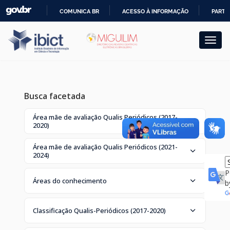
Skip
COMUNICA BR
ACESSO À INFORMAÇÃO
PARTI
navigation
IR
PARA
O
CONTEÚDO
Busca facetada
Área mãe de avaliação Qualis Periódicos (2017-
2020)
Área mãe de avaliação Qualis Periódicos (2021-
2024)
P
Áreas do conhecimento
b
Classificação Qualis-Periódicos (2017-2020)