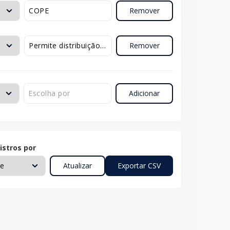
Remover
Remover
Adicionar
istros por