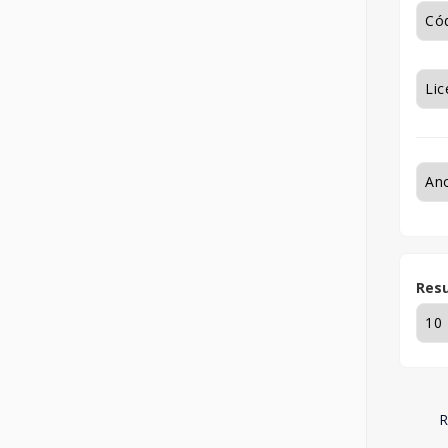
Resu
R