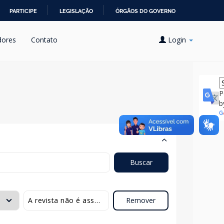
PARTICIPE
LEGISLAÇÃO
ÓRGÃOS DO GOVERNO
dores
Contato
Login
P
b
Buscar
Remover