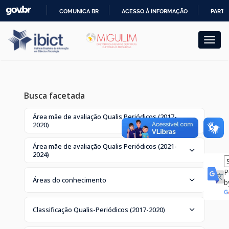
Skip
COMUNICA BR
ACESSO À INFORMAÇÃO
PARTI
navigation
IR
PARA
O
CONTEÚDO
Busca facetada
Área mãe de avaliação Qualis Periódicos (2017-
2020)
Área mãe de avaliação Qualis Periódicos (2021-
2024)
P
Áreas do conhecimento
b
Classificação Qualis-Periódicos (2017-2020)