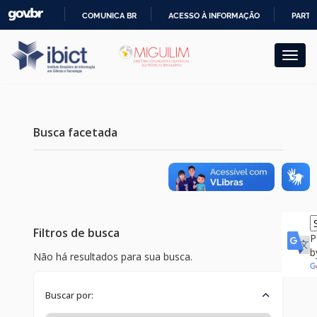
Skip
COMUNICA BR
ACESSO À INFORMAÇÃO
PARTI
navigation
IR
PARA
O
CONTEÚDO
Busca facetada
Filtros de busca
P
b
Não há resultados para sua busca.
Buscar por: